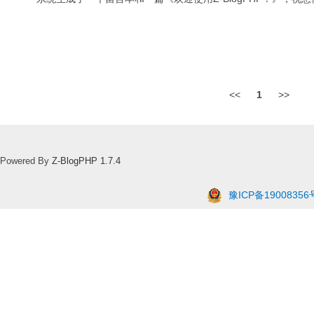
<<
1
>>
Powered By
Z-BlogPHP 1.7.4
豫ICP备19008356