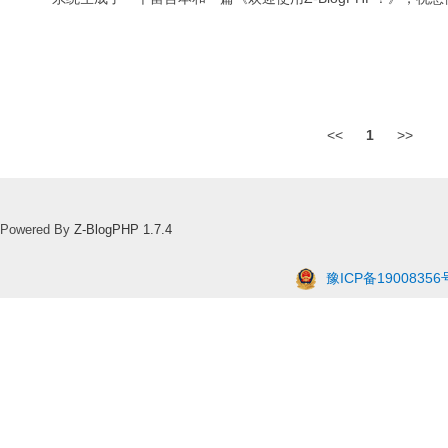
<<
1
>>
Powered By
Z-BlogPHP 1.7.4
豫ICP备19008356