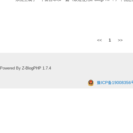
<<
1
>>
Powered By
Z-BlogPHP 1.7.4
豫ICP备19008356