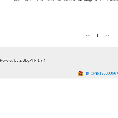
<<
1
>>
Powered By
Z-BlogPHP 1.7.4
豫ICP备19008356