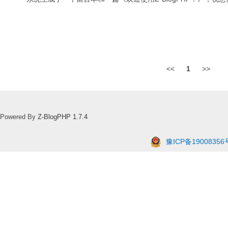
<<
1
>>
Powered By
Z-BlogPHP 1.7.4
豫ICP备19008356