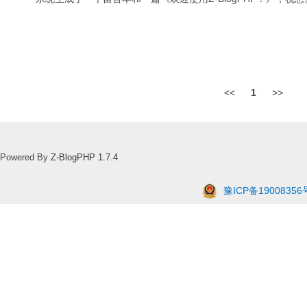
<<
1
>>
Powered By
Z-BlogPHP 1.7.4
豫ICP备19008356