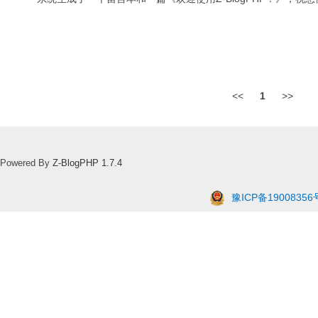
<<
1
>>
Powered By
Z-BlogPHP 1.7.4
豫ICP备19008356