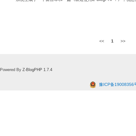
<<
1
>>
Powered By
Z-BlogPHP 1.7.4
豫ICP备19008356