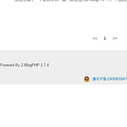
<<
1
>>
Powered By
Z-BlogPHP 1.7.4
豫ICP备19008356