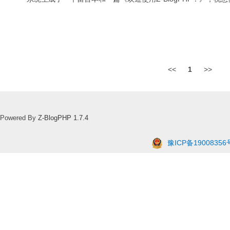
<<
1
>>
Powered By
Z-BlogPHP 1.7.4
豫ICP备19008356