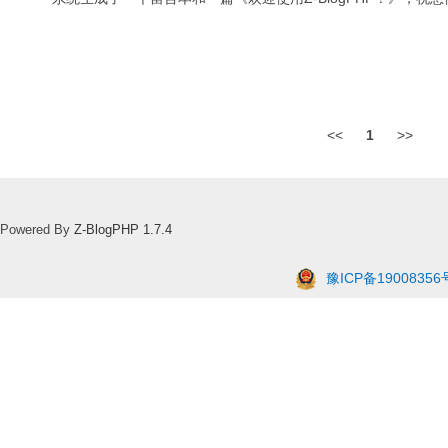
<<
1
>>
Powered By
Z-BlogPHP 1.7.4
豫ICP备19008356