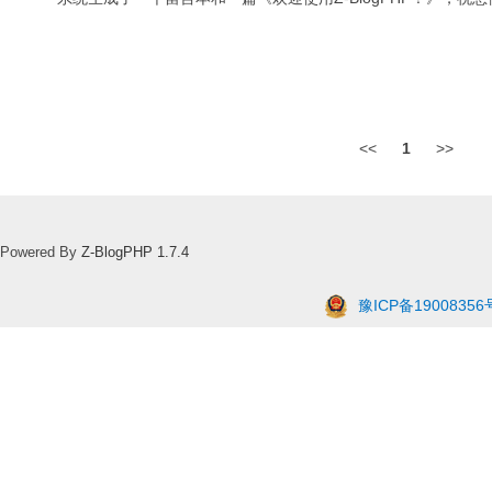
<<
1
>>
Powered By
Z-BlogPHP 1.7.4
豫ICP备19008356