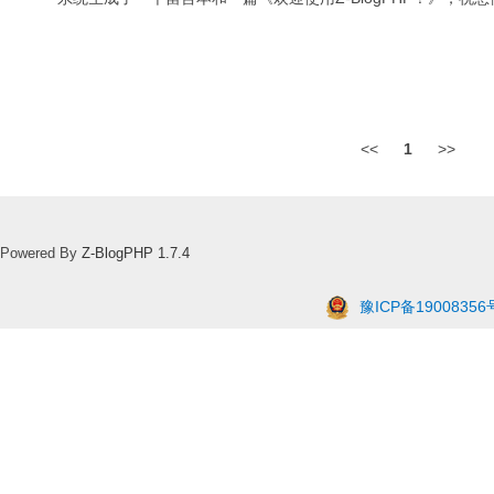
<<
1
>>
Powered By
Z-BlogPHP 1.7.4
豫ICP备19008356