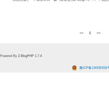
<<
1
>>
Powered By
Z-BlogPHP 1.7.4
豫ICP备19008356