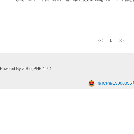
<<
1
>>
Powered By
Z-BlogPHP 1.7.4
豫ICP备19008356