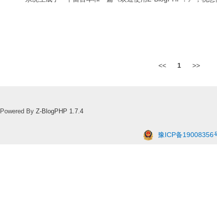
<<
1
>>
Powered By
Z-BlogPHP 1.7.4
豫ICP备19008356