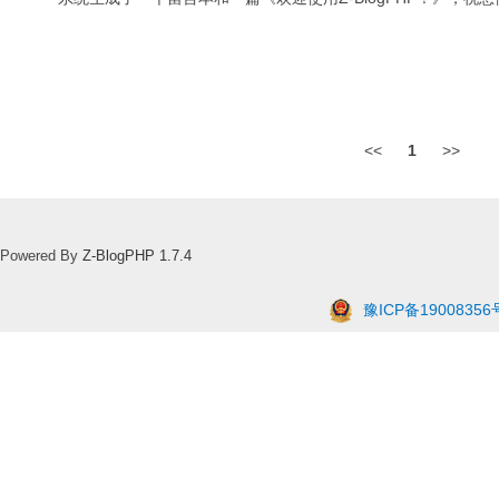
<<
1
>>
Powered By
Z-BlogPHP 1.7.4
豫ICP备19008356