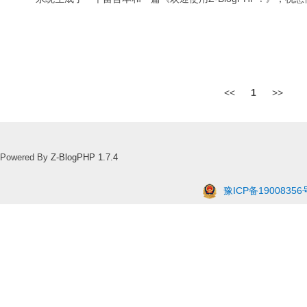
<<
1
>>
Powered By
Z-BlogPHP 1.7.4
豫ICP备19008356