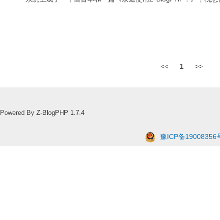
<<
1
>>
Powered By
Z-BlogPHP 1.7.4
豫ICP备19008356