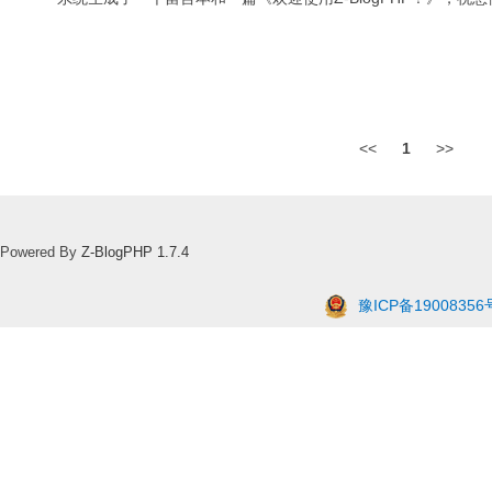
<<
1
>>
Powered By
Z-BlogPHP 1.7.4
豫ICP备19008356