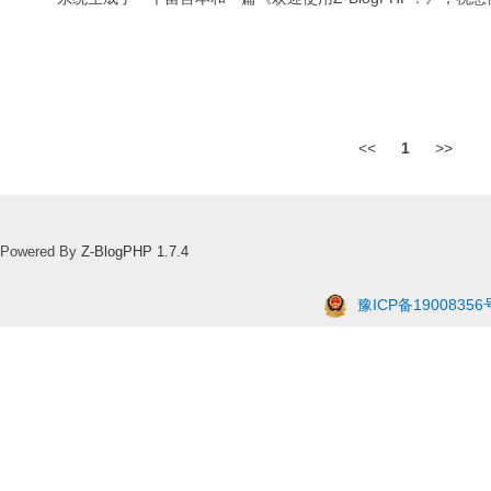
<<
1
>>
Powered By
Z-BlogPHP 1.7.4
豫ICP备19008356