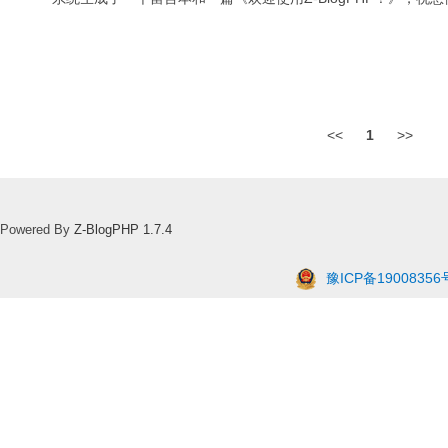
<<
1
>>
Powered By
Z-BlogPHP 1.7.4
豫ICP备19008356