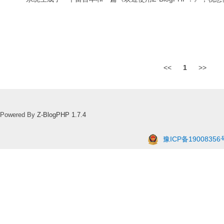
<<
1
>>
Powered By
Z-BlogPHP 1.7.4
豫ICP备19008356