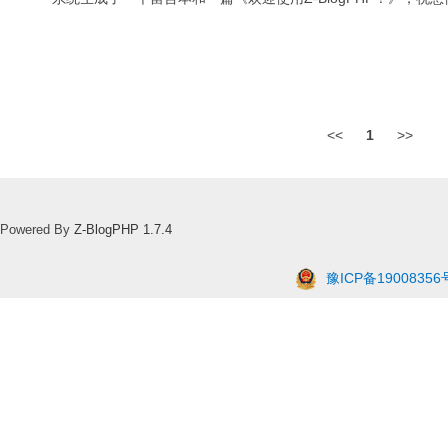
<<
1
>>
Powered By
Z-BlogPHP 1.7.4
豫ICP备19008356