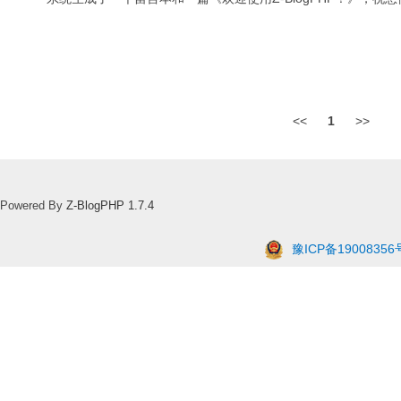
<<
1
>>
Powered By
Z-BlogPHP 1.7.4
豫ICP备19008356