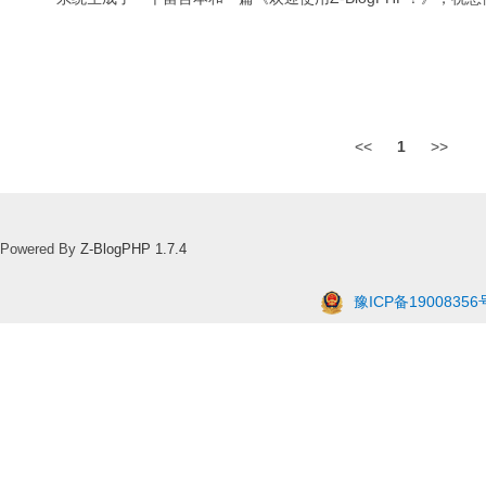
<<
1
>>
Powered By
Z-BlogPHP 1.7.4
豫ICP备19008356