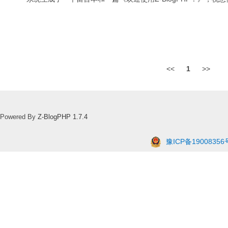
<<
1
>>
Powered By
Z-BlogPHP 1.7.4
豫ICP备19008356