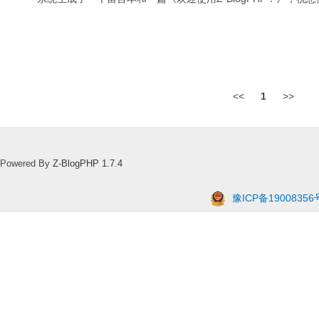
<<
1
>>
Powered By
Z-BlogPHP 1.7.4
豫ICP备19008356