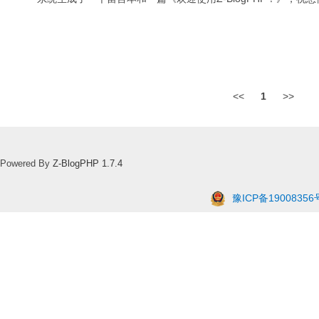
<<
1
>>
Powered By
Z-BlogPHP 1.7.4
豫ICP备19008356