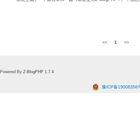
<<
1
>>
Powered By
Z-BlogPHP 1.7.4
豫ICP备19008356