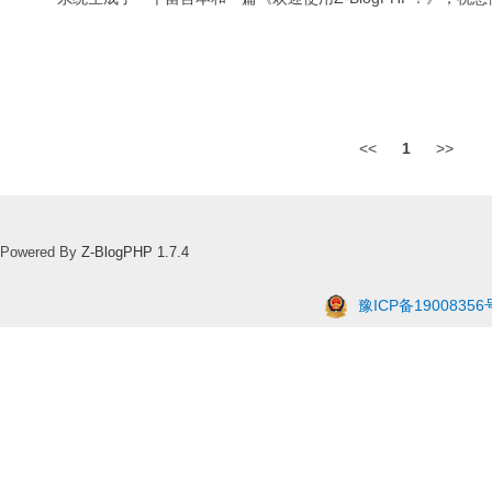
<<
1
>>
Powered By
Z-BlogPHP 1.7.4
豫ICP备19008356