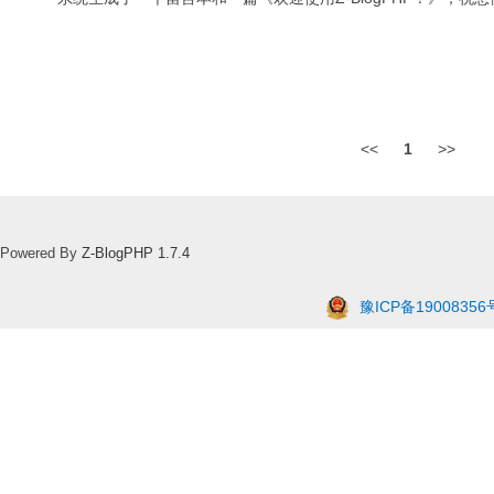
<<
1
>>
Powered By
Z-BlogPHP 1.7.4
豫ICP备19008356