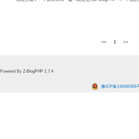
<<
1
>>
Powered By
Z-BlogPHP 1.7.4
豫ICP备19008356