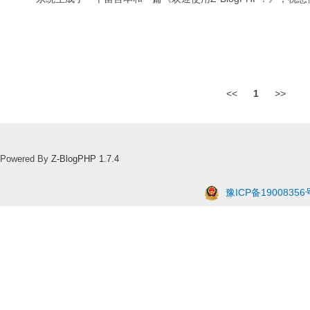
<<
1
>>
Powered By
Z-BlogPHP 1.7.4
豫ICP备19008356