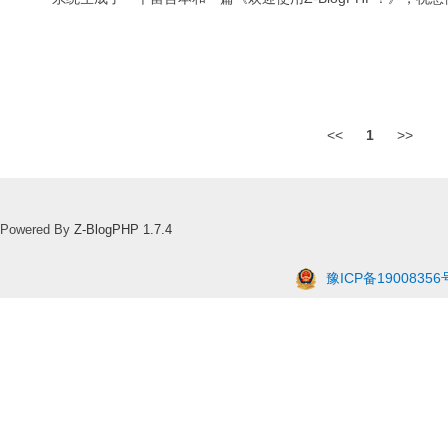
<<
1
>>
Powered By
Z-BlogPHP 1.7.4
豫ICP备19008356