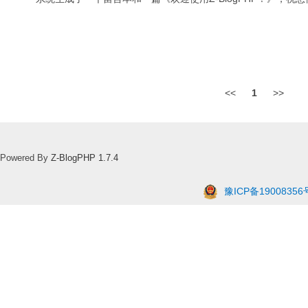
<<
1
>>
Powered By
Z-BlogPHP 1.7.4
豫ICP备19008356