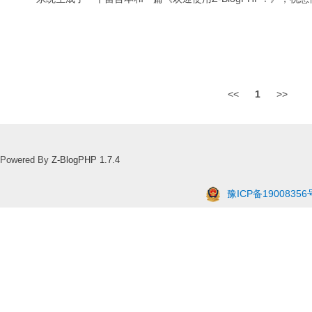
<<
1
>>
Powered By
Z-BlogPHP 1.7.4
豫ICP备19008356