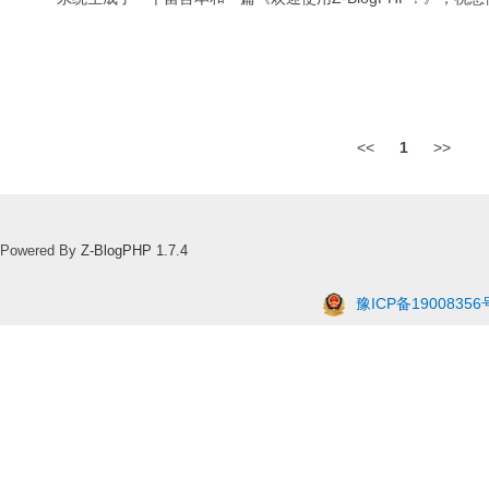
<<
1
>>
Powered By
Z-BlogPHP 1.7.4
豫ICP备19008356