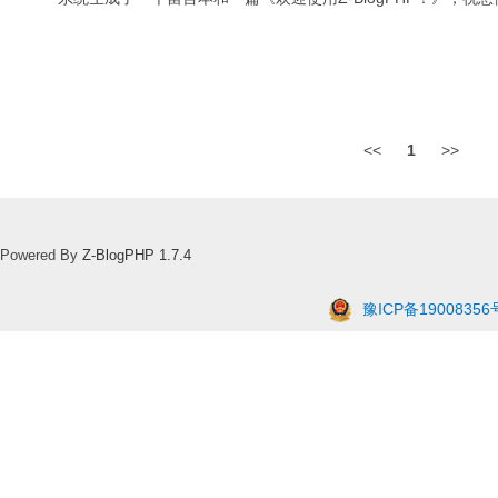
<<
1
>>
Powered By
Z-BlogPHP 1.7.4
豫ICP备19008356