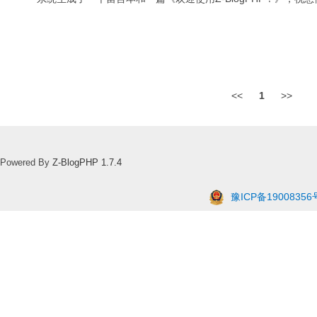
<<
1
>>
Powered By
Z-BlogPHP 1.7.4
豫ICP备19008356