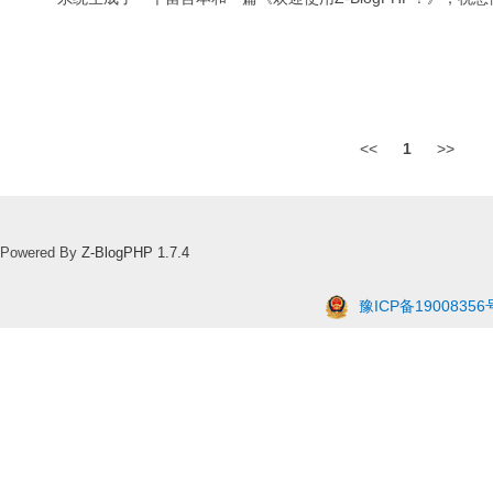
<<
1
>>
Powered By
Z-BlogPHP 1.7.4
豫ICP备19008356