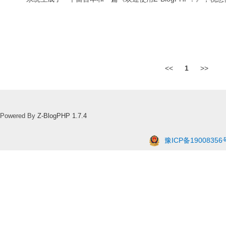
<<
1
>>
Powered By
Z-BlogPHP 1.7.4
豫ICP备19008356