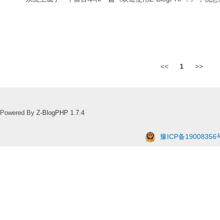
<<
1
>>
Powered By
Z-BlogPHP 1.7.4
豫ICP备19008356