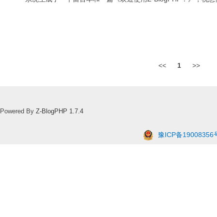
<<
1
>>
Powered By
Z-BlogPHP 1.7.4
豫ICP备19008356