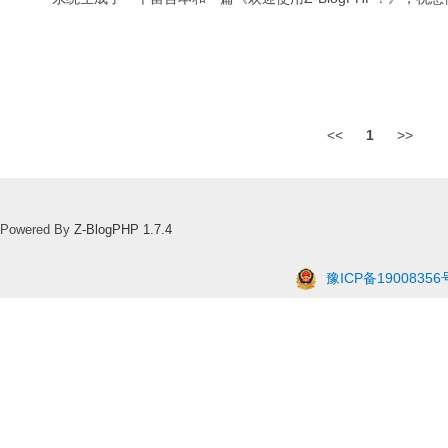
<<
1
>>
Powered By
Z-BlogPHP 1.7.4
豫ICP备19008356