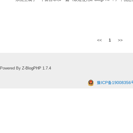
<<
1
>>
Powered By
Z-BlogPHP 1.7.4
豫ICP备19008356