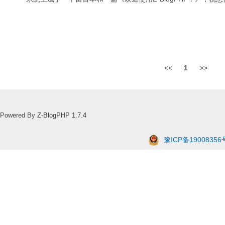
<<
1
>>
Powered By
Z-BlogPHP 1.7.4
豫ICP备19008356