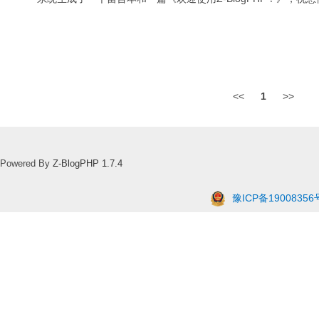
<<
1
>>
Powered By
Z-BlogPHP 1.7.4
豫ICP备19008356