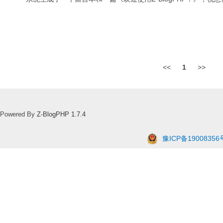
<<
1
>>
Powered By
Z-BlogPHP 1.7.4
豫ICP备19008356