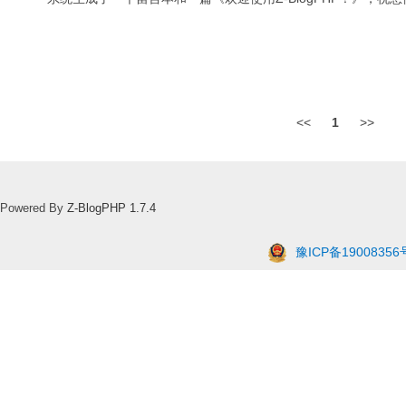
<<
1
>>
Powered By
Z-BlogPHP 1.7.4
豫ICP备19008356